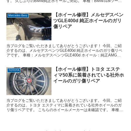
す。 久しぶりのBMW純正ホイールご対応。 車種：BMW318iツーリ
ング ホイール：純正ホイール 19インチ デ...
【ホイール修理】メルセデスベン
Mercedes-Benz
ツGLE400d 純正ホイールのガリ
傷リペア
当ブログをご覧いただきましてありがとうございます！ 今回、ご紹
介するのは、メルセデスベンツGLE400d 純正ホイールのガリ傷リペ
アです。 車種：メルセデスベンツGLE400d ホイール：純正AMGホ
イール20インチ デザイン：ダイヤモンド...
【ホイール修理】トヨタ エステ
TOYOTA
ィマ50系に装着されている社外ホ
イールのガリ傷リペア
当ブログをご覧いただきましてありがとうございます。 今回、ご紹
介するのは、トヨタ エスティマに装着されている社外ホイールのガ
リ傷リペアです。 こちらのホイールメーカーは未確認です。 車種：
トヨタ エスティマ ホイール：社外ホイール 19イン...