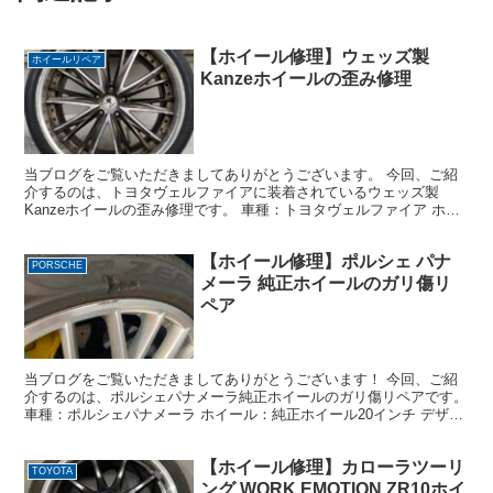
【ホイール修理】ウェッズ製
ホイールリペア
Kanzeホイールの歪み修理
当ブログをご覧いただきましてありがとうございます。 今回、ご紹
介するのは、トヨタヴェルファイアに装着されているウェッズ製
Kanzeホイールの歪み修理です。 車種：トヨタヴェルファイア ホイ
ール：ウェッズ製Kanze 20インチ デザイン：2...
【ホイール修理】ポルシェ パナ
PORSCHE
メーラ 純正ホイールのガリ傷リ
ペア
当ブログをご覧いただきましてありがとうございます！ 今回、ご紹
介するのは、ポルシェパナメーラ純正ホイールのガリ傷リペアです。
車種：ポルシェパナメーラ ホイール：純正ホイール20インチ デザイ
ン：ダイヤモンドカット＋シルバー 損傷状態：リム...
【ホイール修理】カローラツーリ
TOYOTA
ング WORK EMOTION ZR10ホイ