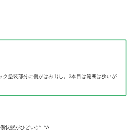
ラック塗装部分に傷がはみ出し。2本目は範囲は狭いが
態がひどい(;^_^A