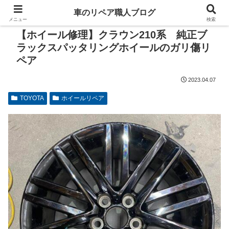
車のリペア職人ブログ
メニュー
検索
【ホイール修理】クラウン210系 純正ブ
ラックスパッタリングホイールのガリ傷リ
ペア
2023.04.07
TOYOTA
ホイールリペア