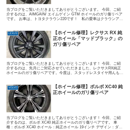
当ブログをご覧いただきましてありがとうございます。 今回、ご紹
介するのは、AIMGAIN/ エイムゲイン GTM ホイールのガリ傷リペア
です。 お車は、トヨタクラウン220です！ 私の愛車はクラウンアス
リート210です！ 車種：トヨタクラウ...
【ホイール修理】レクサス RX 純
LEXUS
正ホイール「マッドブラック」の
ガリ傷リペア
当ブログをご覧いただきましてありがとうございます！ 今回、ご紹
介するのは、先月にご対応させていただきました、レクサスRX純正
ホイールのガリ傷リペアです。今度は、スタッドレスタイヤ用んもホ
イールです。 車種：レクサス RX ホイール：純正ホイ...
【ホイール修理】ボルボ XC40 純
VOLVO
正ホイールのガリ傷リペア
当ブログをご覧いただきましてありがとうございます！ 今回、ご紹
介するのは、ボルボ XC40 純正ホイールのガリ傷リペアです。 車
種：ボルボ XC40 ホイール：純正ホイール 19インチ デザイン：ダイ