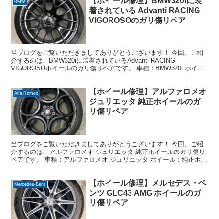
【ホイール修理】BMW320iに装
BMW
着されている Advanti RACING
VIGOROSOのガリ傷リペア
当ブログをご覧いただきましてありがとうございます！ 今回、ご紹
介するのは、BMW320iに装着されているAdvanti RACING
VIGOROSOホイールのガリ傷リペアです。 車種：BMW320i ホイー
ル：Advanti RACING...
【ホイール修理】アルファロメオ
Alfa Romeo
ジュリエッタ 純正ホイールのガ
リ傷リペア
当ブログをご覧いただきましてありがとうございます！ 今回、ご紹
介するのは、アルファロメオ ジュリエッタ 純正ホイールのガリ傷リ
ペアです。 車種：アルファロメオ ジュリエッタ ホイール：純正ホイ
ール 18インチ デザイン：細かい微量のメタリッ...
【ホイール修理】メルセデス・ベ
Mercedes-Benz
ンツ GLC43 AMG ホイールのガ
リ傷リペア