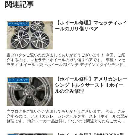
関連記事
【ホイール修理】マセラティホイ
ホイールリペア
ールのガリ傷リペア
当ブログをご覧いただきましてありがとうございます！ 今回、ご紹
介するのは、マセラティホイールのガリ傷リペアです。 車種：マセ
ラティ ホイール：純正ホイール20インチ デザイン：ダイヤモンドカ
ット＋ガンメタ 損傷状態：殆ど全周にガリ傷（4本対...
【ホイール修理】アメリカンレー
ホイールリペア
シング トルクサーストⅡホイー
ルの歪み修理
当ブログをご覧いただきましてありがとうございます。 今回、ご紹
介するのは、アメリカンレーシングトルクサーストⅡホイールの歪み
修理です。 海外メーカー品は詳しくないので間違えてたらごめんな
さいm(__)m 車種：シボレーC1500 ホイール：...