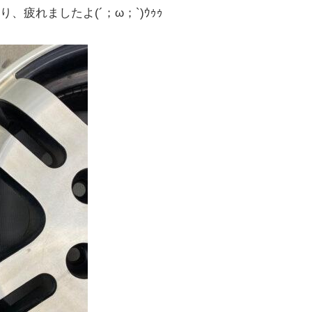
疲れましたよ(´；ω；`)ｳｩｩ