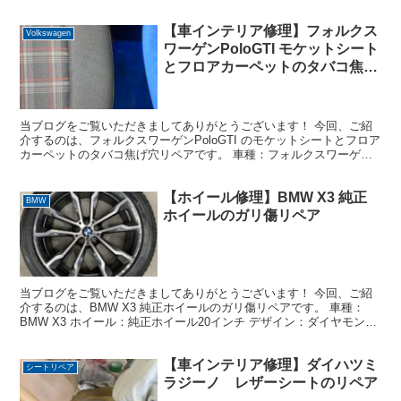
【車インテリア修理】フォルクス
Volkswagen
ワーゲンPoloGTI モケットシート
とフロアカーペットのタバコ焦げ
穴リペア
当ブログをご覧いただきましてありがとうございます！ 今回、ご紹
介するのは、フォルクスワーゲンPoloGTI のモケットシートとフロア
カーペットのタバコ焦げ穴リペアです。 車種：フォルクスワーゲン
Polo GTI 修理箇所：運転席モケットシー...
【ホイール修理】BMW X3 純正
BMW
ホイールのガリ傷リペア
当ブログをご覧いただきましてありがとうございます！ 今回、ご紹
介するのは、BMW X3 純正ホイールのガリ傷リペアです。 車種：
BMW X3 ホイール：純正ホイール20インチ デザイン：ダイヤモンド
カット＋ガンメタ 損傷状態：殆ど全周に深い...
【車インテリア修理】ダイハツミ
シートリペア
ラジーノ レザーシートのリペア