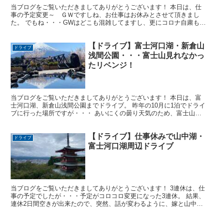
当ブログをご覧いただきましてありがとうございます！ 本日は、仕
事の予定変更～ ＧＷですしね、お仕事はお休みとさせて頂きまし
た。 でもね・・・GWはどこも混雑してますし、更にコロナ自粛も緩
和されて、今年のGWは行楽地などに出向く方も増えて、高...
【ドライブ】富士河口湖・新倉山
ドライブ
浅間公園・・・富士山見れなかっ
たリベンジ！
当ブログをご覧いただきましてありがとうございます！ 本日は、富
士河口湖、新倉山浅間公園までドライブ。 昨年の10月に1泊でドライ
ブに行った場所ですが・・・ あいにくの曇り天気のため、富士山が
殆ど見えず( ；∀；) 嫁の目的である、富士山をバ...
【ドライブ】仕事休みで山中湖・
ドライブ
富士河口湖周辺ドライブ
当ブログをご覧いただきましてありがとうございます！ 3連休は、仕
事の予定でしたが・・・予定がコロコロ変更になった3連休。 結果、
連休2日間空きが出来たので、突然、話が変わるように、嫁と山中湖
1泊小旅行となりました(笑) 嫁と出かけることは多...