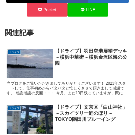
Pocket
LINE
関連記事
【ドライブ】羽田空港展望デッキ
ドライブ
～横浜中華街～横浜金沢区海の公
園
当ブログをご覧いただきましてありがとうございます！ 2023年スタ
ートして、仕事初めからバタバタと忙しくさせて頂きまして感謝で
す。 感謝感謝の反面・・・ 今月、まだ10日残っていますが、既にク
タクタです(;^_^A そんな訳で、仕事もひと段...
【ドライブ】文京区「白山神社」
ドライブ
～スカイツリー鯉のぼり～
TOKYO隅田川ブルーイング