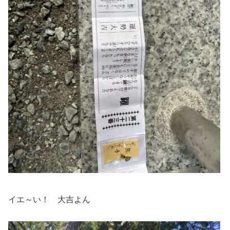
イエ～い！ 大吉よん