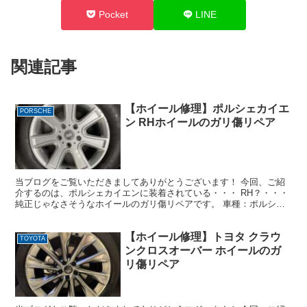
Pocket
LINE
関連記事
【ホイール修理】ポルシェカイエ
PORSCHE
ン RHホイールのガリ傷リペア
当ブログをご覧いただきましてありがとうございます！ 今回、ご紹
介するのは、ポルシェカイエンに装着されている・・・ RH？・・・
純正じゃなさそうなホイールのガリ傷リペアです。 車種：ポルシェ
カイエン ホイール：RHホイール18 デザイン：シル...
【ホイール修理】トヨタ クラウ
TOYOTA
ンクロスオーバー ホイールのガ
リ傷リペア