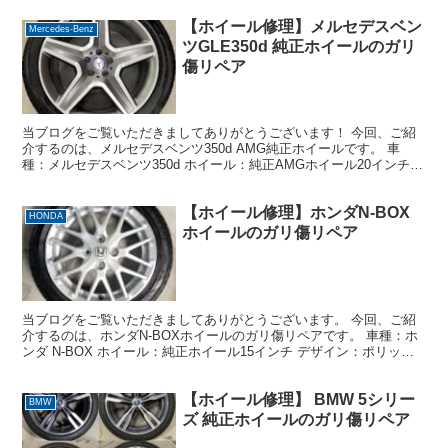
【ホイール修理】メルセデスベン
Mercedes-Benz
ツGLE350d 純正ホイールのガリ
傷リペア
当ブログをご覧いただきましてありがとうございます！ 今回、ご紹
介するのは、メルセデスベンツ350d AMG純正ホイールです。 車
種：メルセデスベンツ350d ホイール：純正AMGホイール20インチ
デザイン：ダイヤモンドカット＋シルバー5本...
【ホイール修理】ホンダN-BOX
HONDA
ホイールのガリ傷リペア
当ブログをご覧いただきましてありがとうございます。 今回、ご紹
介するのは、ホンダN-BOXホイールのガリ傷リペアです。 車種：ホ
ンダ N-BOX ホイール：純正ホイール15インチ デザイン：ポリッシ
ュ＋シルバー系 損傷状態：リムポリッシュ加...
【ホイール修理】 BMW 5シリー
BMW
ズ 純正ホイールのガリ傷リペア